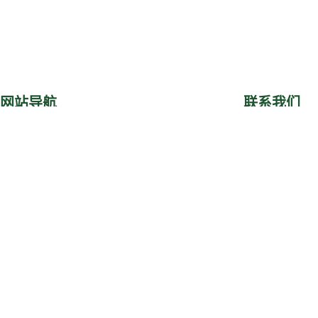
网站导航
联系我们
首页
关于圣牧
公司动态
香港铜锣湾告士
投资者关系
联系我们
加入我们
室
可持续发展
ESG
zgsm@smorgani
(852) 2501 0525
蒙ICP备16002955号-2