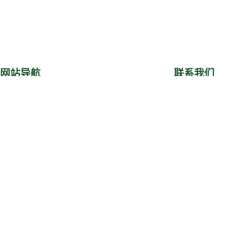
网站导航
联系我们
首页
关于圣牧
公司动态
香港铜锣湾告士
投资者关系
联系我们
加入我们
室
可持续发展
ESG
zgsm@smorgani
(852) 2501 0525
蒙ICP备16002955号-2