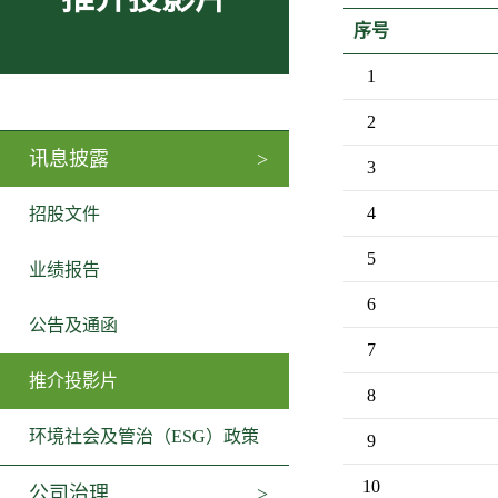
序号
1
2
讯息披露
3
4
招股文件
5
业绩报告
6
公告及通函
7
推介投影片
8
环境社会及管治（ESG）政策
9
10
公司治理